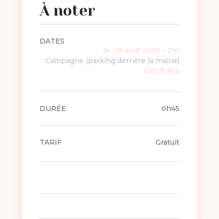
À noter
DATES
Je. 28 aout 2025 – 21h
Campagne (parking derrière la mairie)
Dès 8 ans
DURÉE
0h45
TARIF
Gratuit