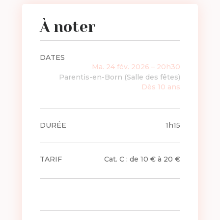
À noter
DATES
Ma. 24 fév. 2026 – 20h30
Parentis-en-Born (Salle des fêtes)
Dès 10 ans
DURÉE
1h15
TARIF
Cat. C : de 10 € à 20 €