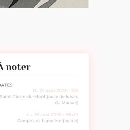
À noter
DATES
Di. 24 aout 2025 – 12h
Saint-Pierre-du-Mont (base de loisirs
du Marsan)
Lu. 25 aout 2025 – 19h30
Campet-et-Lamolère (mairie)