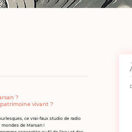
arsan ?
 patrimoine vivant ?
urlesques, ce vrai-faux studio de radio
es mondes de Marsan !
ogramme concoctée au fil de l’eau et des