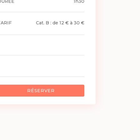
DURÉE
1h30
TARIF
Cat. B : de 12 € à 30 €
RÉSERVER