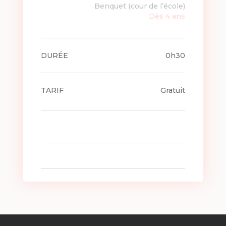
Benquet (cour de l’école)
Dès 4 ans
DURÉE
0h30
TARIF
Gratuit