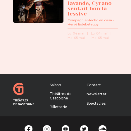
lavande, Cyrano
sentait bon la
lessive
Compagnie Hecho en casa -
Hervé Estebeteguy
Lu. 04 mai
|
Lu. 04 mai
|
Ma. 05 mai
|
Ma. 05 mai
Saison
Contact
Théâtres de
Newsletter
Gascogne
Spectacles
Billetterie