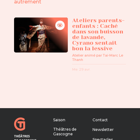
autrement
Ateliers parents-
enfants : Caché
dans son buisson
de lavande,
Cyrano sentait
bon la lessive
Atelier animé par Taï-Marc Le
Thanh
Me. 29 avr.
Saison
Contact
Théâtres de
Newsletter
Gascogne
Spectacles