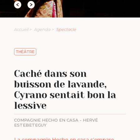
Accueil >
Agenda >
Spectacle
THÉÂTRE
Caché dans son
buisson de lavande,
Cyrano sentait bon la
lessive
COMPAGNIE HECHO EN CASA - HERVÉ
ESTEBETEGUY
La compagnie Hecho en casa s’empare